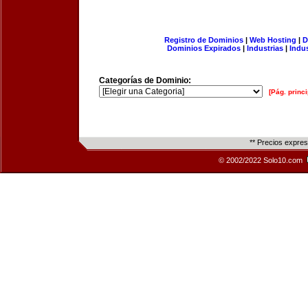
Registro de Dominios
|
Web Hosting
|
D
Dominios Expirados
|
Industrias
|
Indu
Categorías de Dominio:
[Pág. princi
** Precios expre
© 2002/2022 Solo10.com