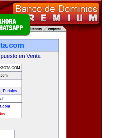
ota.com
 puesto en Venta
OGOTA.COM
a.com
s
,
Portales
a!
ta.com
tas