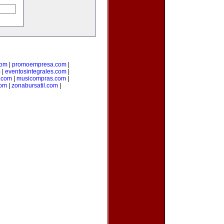
com
|
promoempresa.com
|
m
|
eventosintegrales.com
|
.com
|
musicompras.com
|
com
|
zonabursatil.com
|